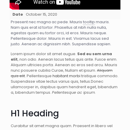
Date
October 15, 2020
Praesent nec magna ac pede. Mauris
tooltip
mauris.
Nam quis erat id tortor. Phasellus at nibh nulla nulla,
egestas quam eu tortor orci, id eros. Mauris neque.
Pellentesque dolor. Mauris in est. Vivamus lacus sed
justo. Aenean ac dignissim nibh. Suspendisse sapien.
Lorem ipsum dolor sit amet augue.
Sed eu sem urna
elit
, non odio. Aenean lacus tellus quis ante. Fusce enim.
Aliquam ultricies porta. Aenean ac eros sed arcu. Mauris
nunc posuere cubilia Curae, Nullam et ipsum.
Aliquam
quis elit
. Pellentesque
habitant morbi
tristique commodo.
Suspendisse vitae lectus varius quis, tellus.Donec
ullamcorper in, dapibus quam hendrerit eget, bibendum
a, bibendum tempus.
Pellentesque ac ipsum
.
H1 Heading
Curabitur sit amet magna quam. Praesent in libero vel