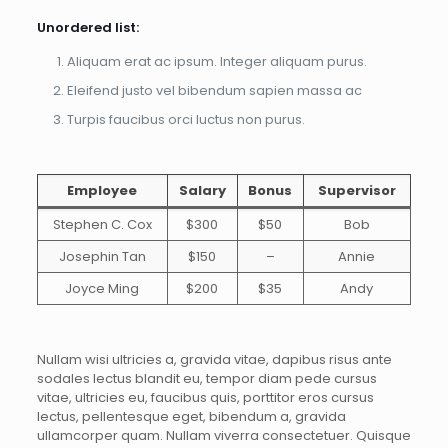
Unordered list:
Aliquam erat ac ipsum. Integer aliquam purus.
Eleifend justo vel bibendum sapien massa ac
Turpis faucibus orci luctus non purus.
Employee
Salary
Bonus
Supervisor
Stephen C. Cox
$300
$50
Bob
Josephin Tan
$150
–
Annie
Joyce Ming
$200
$35
Andy
Nullam wisi ultricies a, gravida vitae, dapibus risus ante
sodales lectus blandit eu, tempor diam pede cursus
vitae, ultricies eu, faucibus quis, porttitor eros cursus
lectus, pellentesque eget, bibendum a, gravida
ullamcorper quam. Nullam viverra consectetuer. Quisque