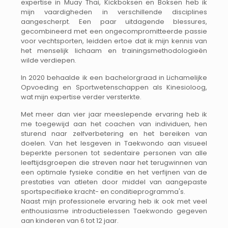
expertise in Muay Thai, Kickboksen en Boksen heb ik
mijn vaardigheden in verschillende disciplines
aangescherpt. Een paar uitdagende blessures,
gecombineerd met een ongecompromitteerde passie
voor vechtsporten, leidden ertoe dat ik mijn kennis van
het menselijk lichaam en trainingsmethodologieën
wilde verdiepen.
In 2020 behaalde ik een bachelorgraad in Lichamelijke
Opvoeding en Sportwetenschappen als Kinesioloog,
wat mijn expertise verder versterkte.
Met meer dan vier jaar meeslepende ervaring heb ik
me toegewijd aan het coachen van individuen, hen
sturend naar zelfverbetering en het bereiken van
doelen. Van het lesgeven in Taekwondo aan visueel
beperkte personen tot sedentaire personen van alle
leeftijdsgroepen die streven naar het terugwinnen van
een optimale fysieke conditie en het verfijnen van de
prestaties van atleten door middel van aangepaste
sportspecifieke kracht- en conditieprogramma's.
Naast mijn professionele ervaring heb ik ook met veel
enthousiasme introductielessen Taekwondo gegeven
aan kinderen van 6 tot 12 jaar.