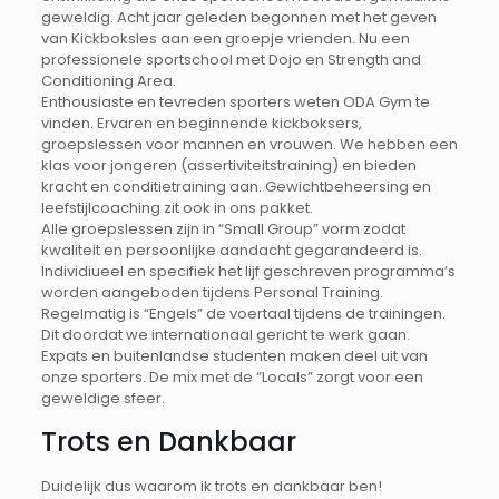
geweldig. Acht jaar geleden begonnen met het geven
van Kickboksles aan een groepje vrienden. Nu een
professionele sportschool met Dojo en Strength and
Conditioning Area.
Enthousiaste en tevreden sporters weten ODA Gym te
vinden. Ervaren en beginnende kickboksers,
groepslessen voor mannen en vrouwen. We hebben een
klas voor jongeren (assertiviteitstraining) en bieden
kracht en conditietraining aan. Gewichtbeheersing en
leefstijlcoaching zit ook in ons pakket.
Alle groepslessen zijn in “Small Group” vorm zodat
kwaliteit en persoonlijke aandacht gegarandeerd is.
Individiueel en specifiek het lijf geschreven programma’s
worden aangeboden tijdens Personal Training.
Regelmatig is “Engels” de voertaal tijdens de trainingen.
Dit doordat we internationaal gericht te werk gaan.
Expats en buitenlandse studenten maken deel uit van
onze sporters. De mix met de “Locals” zorgt voor een
geweldige sfeer.
Trots en Dankbaar
Duidelijk dus waarom ik trots en dankbaar ben!